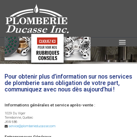
Toggle
navigatio
NOUS JOINDRE
Pour obtenir plus d’information sur nos services
de plomberie sans obligation de votre part,
communiquez avec nous dès aujourd’hui !
Informations générales et service après-vente :
1029 Du Viger
Terrebonne, Québec
J6W 6B6
service@plomberieducasse.com
Entrepreneurs Généraux