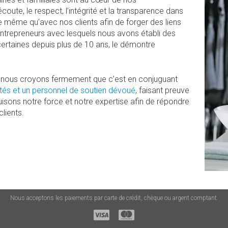
oute, le respect, l’intégrité et la transparence dans
 même qu’avec nos clients afin de forger des liens
 entrepreneurs avec lesquels nous avons établi des
 certaines depuis plus de 10 ans, le démontre
, nous croyons fermement que c’est en conjuguant
és et un personnel de soutien dévoué
, faisant preuve
puisons notre force et notre expertise afin de répondre
lients.
Nous acceptons les paiements par carte de crédit, chèque ou argent comptant.